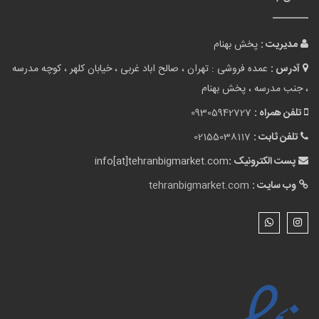
مدیریت :
پخش بهنام
آدرس :
عمده فروشی : تهران ، صالح اباد غربی ، خیابان کلهر ، کوچه مدرسه
، جنب مدرسه ، پخش بهنام
تلفن همراه :
09305942727
تلفن ثابت :
02155038117
پست الکترونیک :
info[at]tehranbigmarket.com
وب سایت :
tehranbigmarket.com