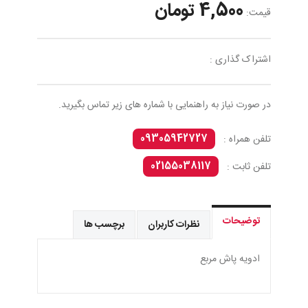
4,500 تومان
قیمت:
اشتراک گذاری :
در صورت نیاز به راهنمایی با شماره های زیر تماس بگیرید.
09305942727
تلفن همراه :
02155038117
تلفن ثابت :
توضیحات
نظرات کاربران
برچسب ها
ادويه پاش مربع