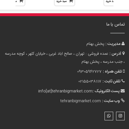
سبد خرید
سبد خرید
سبد خرید
تماس با ما
مدیریت :
پخش بهنام
آدرس :
عمده فروشی : تهران ، صالح اباد غربی ، خیابان کلهر ، کوچه مدرسه
، جنب مدرسه ، پخش بهنام
تلفن همراه :
09305942727
تلفن ثابت :
02155038117
پست الکترونیک :
info[at]tehranbigmarket.com
وب سایت :
tehranbigmarket.com