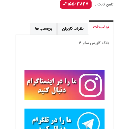
02155038117
تلفن ثابت :
توضیحات
نظرات کاربران
برچسب ها
بانكه كاپرس سايز ٤