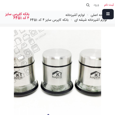
ثبت نام
ورود
بانكه كاپرس سايز
صفحه اصلی
لوازم آشپزخانه
٤ کد 6451
لوازم آشپزخانه شیشه ای
بانكه كاپرس سايز ٤ کد 6451