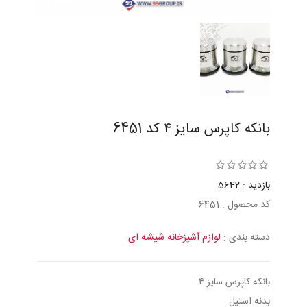
بانكه كاپرس سايز ٤ کد 6451
بازدید : 5642
کد محصول : 6451
دسته بندی :
لوازم آشپزخانه شیشه ای
بانكه كاپرس سايز ٤
بدنه استیل