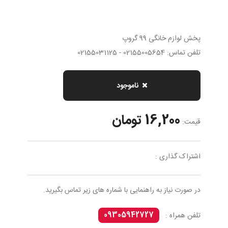
پخش لوازم خانگی 99 گروپ
تلفن تماس: 02155005654 - 02155031125
ناموجود
16,200 تومان
قیمت:
اشتراک گذاری :
در صورت نیاز به راهنمایی با شماره های زیر تماس بگیرید.
09305942727
تلفن همراه :