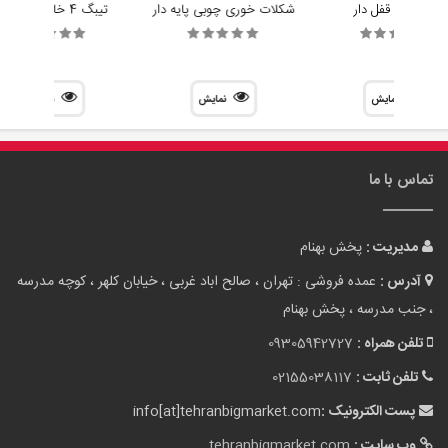
جا کاردی قفل دار
شکلات خوری چوبی پایه دار
تیبگ 4 خانه مستطیل
نمایش
نمایش
نمایش
تماس با ما
مدیریت :
پخش بهنام
آدرس :
عمده فروشی : تهران ، صالح اباد غربی ، خیابان کلهر ، کوچه مدرسه
، جنب مدرسه ، پخش بهنام
تلفن همراه :
09305942727
تلفن ثابت :
02155038117
پست الکترونیک :
info[at]tehranbigmarket.com
وب سایت :
tehranbigmarket.com