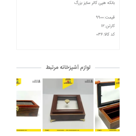
بانكه هپی كالر سايز بزرگ
قيمت:٩٩٠٠
کارتن:١٢
كد كالا:٠٣٦
لوازم آشپزخانه مرتبط