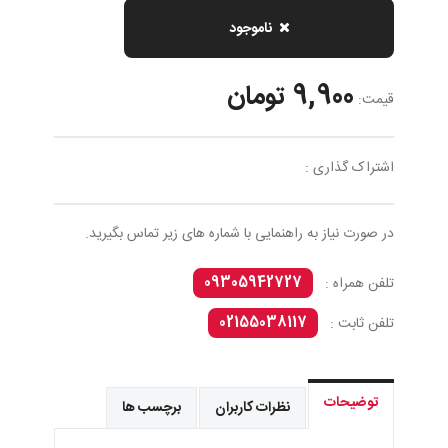
ناموجود
9,900 تومان
قیمت:
اشتراک گذاری :
در صورت نیاز به راهنمایی با شماره های زیر تماس بگیرید.
09305942727
تلفن همراه :
02155038117
تلفن ثابت :
توضیحات
نظرات کاربران
برچسب ها