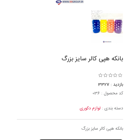
بانكه هپی كالر سايز بزرگ
بازدید : 3327
کد محصول : 036
دسته بندی :
لوازم دکوری
بانكه هپی كالر سايز بزرگ