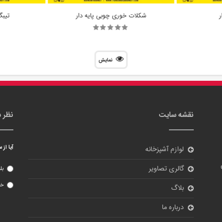
ر
شکلات خوری چوبی پایه دار
تیبگ 4 خانه 
نمایش
نقشه سایت
نظر 
آیا از
لوازم آشپزخانه
گالری تصاویر
بل
خی
بلاگ
درباره ما