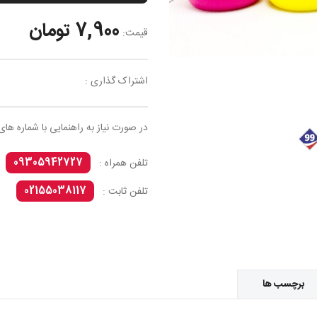
7,900 تومان
قیمت:
اشتراک گذاری :
در صورت نیاز به راهنمایی با شماره های
09305942727
تلفن همراه :
02155038117
تلفن ثابت :
برچسب ها