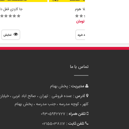
گلدان ایلا هوم
جا کاردی قفل دا
88,700 تومان
سبد خرید
نمایش
تماس با ما
مدیریت :
پخش بهنام
آدرس :
عمده فروشی : تهران ، صالح اباد غربی ، خیابان
کلهر ، کوچه مدرسه ، جنب مدرسه ، پخش بهنام
تلفن همراه :
09305942727
تلفن ثابت :
02155038117