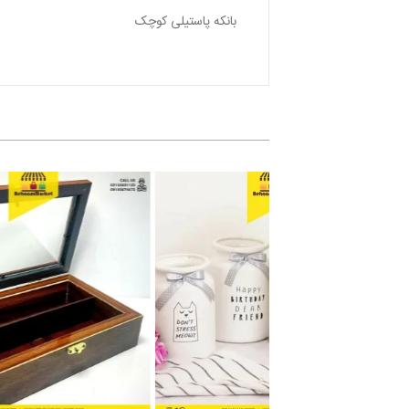
بانكه پاستيلی كوچک