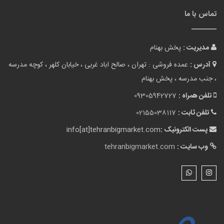
تماس با ما
مدیریت :
پخش بهنام
آدرس :
عمده فروشی : تهران ، صالح اباد غربی ، خیابان کلهر ، کوچه مدرسه
، جنب مدرسه ، پخش بهنام
تلفن همراه :
09305942727
تلفن ثابت :
02155038117
پست الکترونیک :
info[at]tehranbigmarket.com
وب سایت :
tehranbigmarket.com