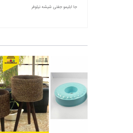
جا ابليمو جفتى شيشه نيلوفر