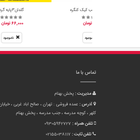
فروش عمده قالب کیک کنگره
گلدان٣پايه گرد
31,800 تومان
66,000 تومان
ناموجود
ناموجود
تماس با ما
مدیریت :
پخش بهنام
آدرس :
عمده فروشی : تهران ، صالح اباد غربی ، خیابان
کلهر ، کوچه مدرسه ، جنب مدرسه ، پخش بهنام
تلفن همراه :
09305942727
تلفن ثابت :
02155038117