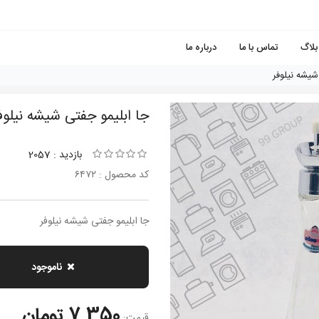
بلاگ
تماس با ما
درباره ما
شيشه نيلوفر
جا ابليمو جفتى شيشه نيلوف
بازدید : 2057
کد محصول : ٦٤٧٢
جا ابليمو جفتى شيشه نيلوفر
ناموجود
7,350 تومان
قیمت: