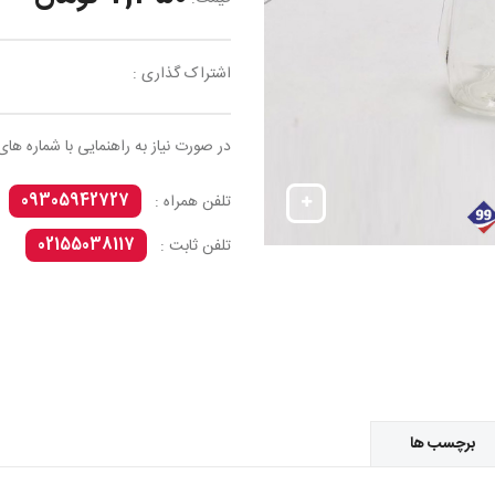
اشتراک گذاری :
در صورت نیاز به راهنمایی با شماره های
09305942727
تلفن همراه :
02155038117
تلفن ثابت :
برچسب ها