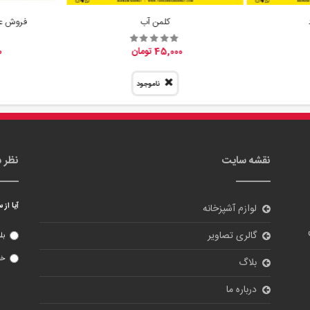
کلمن آب
فروش عم
45,000 تومان
0
ناموجود
نقشه سایت
نظر 
آیا از
لوازم آشپزخانه
گالری تصاویر
بل
خی
بلاگ
درباره ما