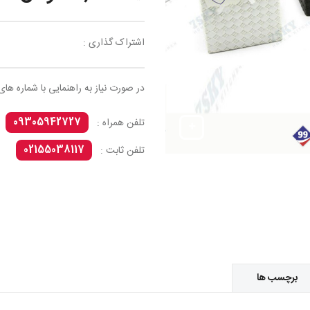
اشتراک گذاری :
در صورت نیاز به راهنمایی با شماره های
09305942727
تلفن همراه :
02155038117
تلفن ثابت :
برچسب ها