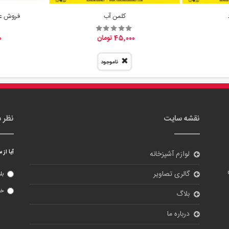
کلمن آب
فروش عم
45,000 تومان
0
ناموجود
نقشه سایت
نظر 
آیا از
لوازم آشپزخانه
گالری تصاویر
بل
خی
بلاگ
درباره ما