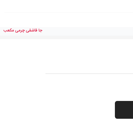
جا قاشقى چرمى مكعب