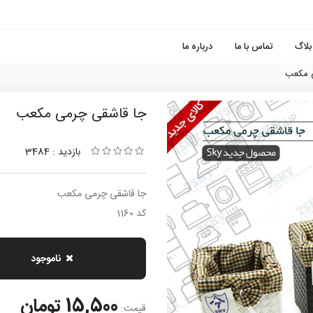
بلاگ
تماس با ما
درباره ما
 مكعب
جا قاشقى چرمى مكعب
بازدید : 3484
جا قاشقى چرمى مكعب
کد 1160
ناموجود
15,500 تومان
قیمت: