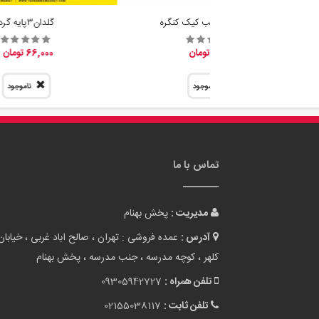
فروش عمده قالب کیک کنگره
گلدان٣پايه گرد
31,800 تومان
66,000 تومان
ناموجود
ناموجود
تماس با ما
مدیریت :
پخش بهنام
آدرس :
عمده فروشی : تهران ، صالح اباد غربی ، خیابان
کلهر ، کوچه مدرسه ، جنب مدرسه ، پخش بهنام
تلفن همراه :
09305942727
تلفن ثابت :
02155038117