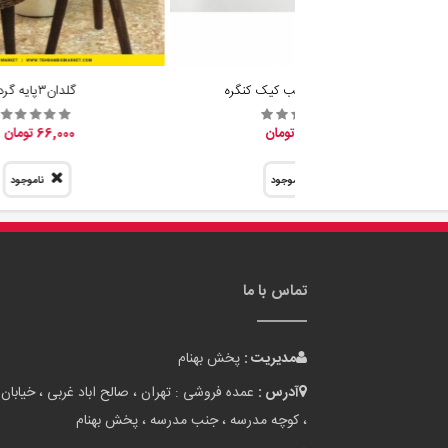
فروش عمده قالب کیک کنگره
گلدان٣پايه گرد
31,800 تومان
66,000 تومان
ناموجود
ناموجود
تماس با ما
مدیریت :
پخش بهنام
آدرس :
عمده فروشی : تهران ، صالح اباد غربی ، خیابان 
، کوچه مدرسه ، جنب مدرسه ، پخش بهنام