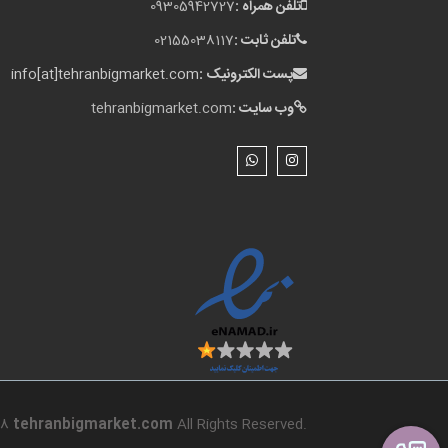
تلفن همراه :
09305942727
تلفن ثابت :
02155038117
پست الکترونیک :
info[at]tehranbigmarket.com
وب سایت :
tehranbigmarket.com
18
tehranbigmarket.com
All Rights Reserved.