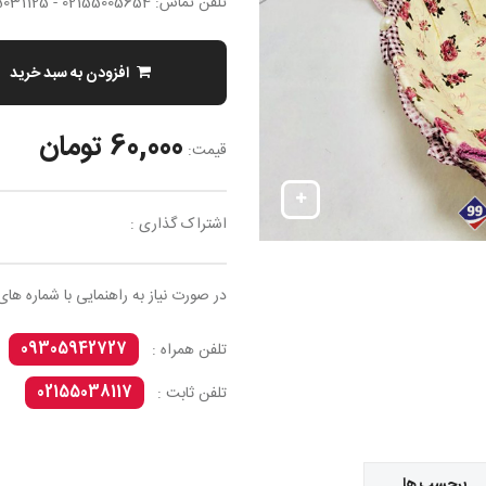
تلفن تماس: 02155005654 - 02155031125
افزودن به سبد خرید
60,000 تومان
قیمت:
اشتراک گذاری :
در صورت نیاز به راهنمایی با شماره های
09305942727
تلفن همراه :
02155038117
تلفن ثابت :
برچسب ها