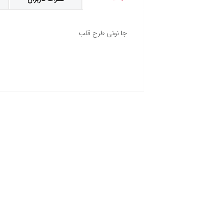
جا نونى طرح قلب