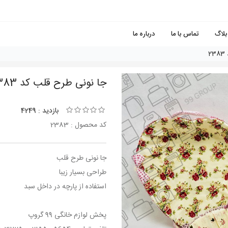
بلاگ
تماس با ما
درباره ما
2
جا نونى طرح قلب کد 2383
بازدید : 4249
کد محصول : 2383
جا نونى طرح قلب
طراحی بسیار زیبا
استفاده از پارچه در داخل سبد
پخش لوازم خانگی 99 گروپ