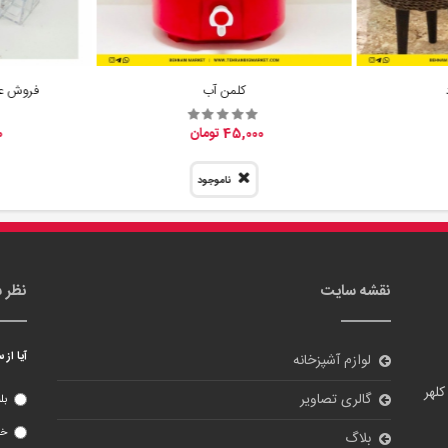
کلمن آب
فروش عم
45,000 تومان
0
ناموجود
نقشه سایت
نظر 
آیا از
لوازم آشپزخانه
کلهر
گالری تصاویر
بل
خی
بلاگ