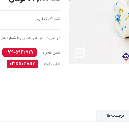
اشتراک گذاری :
در صورت نیاز به راهنمایی با شماره های
09305942727
تلفن همراه :
02155038117
تلفن ثابت :
برچسب ها