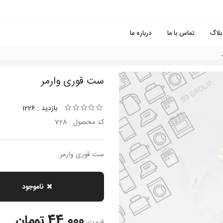
بلاگ
تماس با ما
درباره ما
ست قورى وارمر
بازدید : 1226
کد محصول : 728
ست قورى وارمر
ناموجود
44,000 تومان
قیمت: