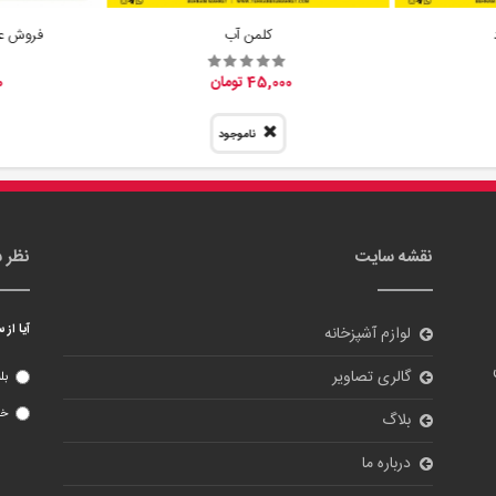
کلمن آب
فروش عم
45,000 تومان
0
ناموجود
نقشه سایت
نظر 
آیا از
لوازم آشپزخانه
گالری تصاویر
بل
خی
بلاگ
درباره ما