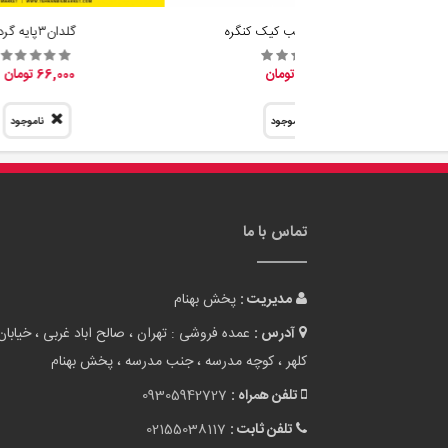
فروش عمده قالب کیک کنگره
گلدان٣پايه گرد
31,800 تومان
66,000 تومان
ناموجود
ناموجود
تماس با ما
مدیریت :
پخش بهنام
آدرس :
عمده فروشی : تهران ، صالح اباد غربی ، خیابان
کلهر ، کوچه مدرسه ، جنب مدرسه ، پخش بهنام
تلفن همراه :
09305942727
تلفن ثابت :
02155038117