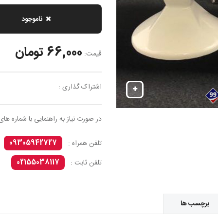
ناموجود
66,000 تومان
قیمت:
اشتراک گذاری :
در صورت نیاز به راهنمایی با شماره های
09305942727
تلفن همراه :
02155038117
تلفن ثابت :
برچسب ها