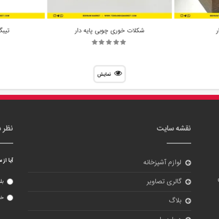
نقشه سایت
نظر 
آیا از
لوازم آشپزخانه
گالری تصاویر
بل
خی
بلاگ
درباره ما
تماس با ما
ورود