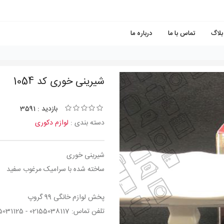
بلاگ
تماس با ما
درباره ما
شيرينی خوری کد 1054
بازدید : 3591
دسته بندی :
لوازم دکوری
شيرينی خوری
ساخته شده با سرامیک مرغوب سفید
پخش لوازم خانگی 99 گروپ
تلفن تماس: 02155038117 - 02155031125