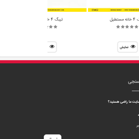
سنجی
 سایت ما راضی هستید؟
ه
ر
ارسال