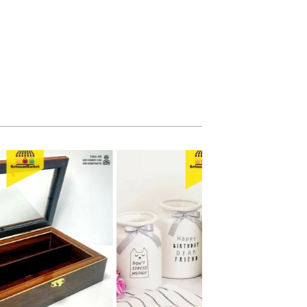
گلدان ایلا هوم
جا کاردی قفل دا
88,700 تومان
سبد خرید
نمایش