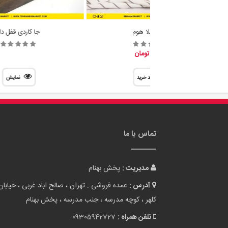
تماس با ما
مدیریت :
پخش بهنام
آدرس :
عمده فروشی : تهران ، صالح اباد غربی ، خیابان
کلهر ، کوچه مدرسه ، جنب مدرسه ، پخش بهنام
تلفن همراه :
09305942727
تلفن ثابت :
02155038117
پست الکترونیک :
info[at]tehranbigmarket.com
وب سایت :
tehranbigmarket.com