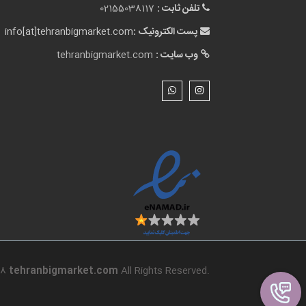
18
tehranbigmarket.com
All Rights Reserved.