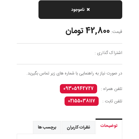
ناموجود
42,800 تومان
قیمت:
اشتراک گذاری :
در صورت نیاز به راهنمایی با شماره های زیر تماس بگیرید.
09305942727
تلفن همراه :
02155038117
تلفن ثابت :
توضیحات
نظرات کاربران
برچسب ها