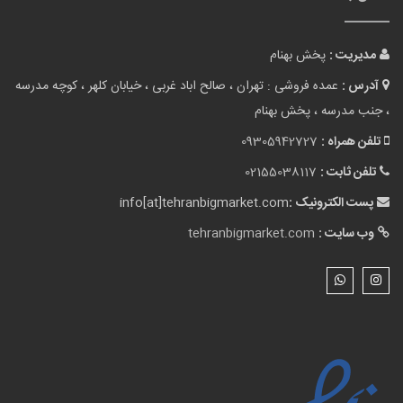
مدیریت :
پخش بهنام
آدرس :
عمده فروشی : تهران ، صالح اباد غربی ، خیابان کلهر ، کوچه مدرسه
، جنب مدرسه ، پخش بهنام
تلفن همراه :
09305942727
تلفن ثابت :
02155038117
پست الکترونیک :
info[at]tehranbigmarket.com
وب سایت :
tehranbigmarket.com