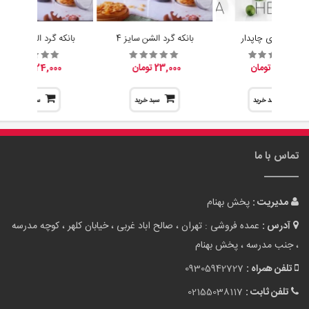
آبلیموخوری چاپدار
بانکه گرد الشن سایز 4
بانکه گرد الشن سایز 3
15,200 تومان
23,000 تومان
24,000 تومان
سبد خرید
سبد خرید
سبد خرید
تماس با ما
مدیریت :
پخش بهنام
آدرس :
عمده فروشی : تهران ، صالح اباد غربی ، خیابان کلهر ، کوچه مدرسه
، جنب مدرسه ، پخش بهنام
تلفن همراه :
09305942727
تلفن ثابت :
02155038117