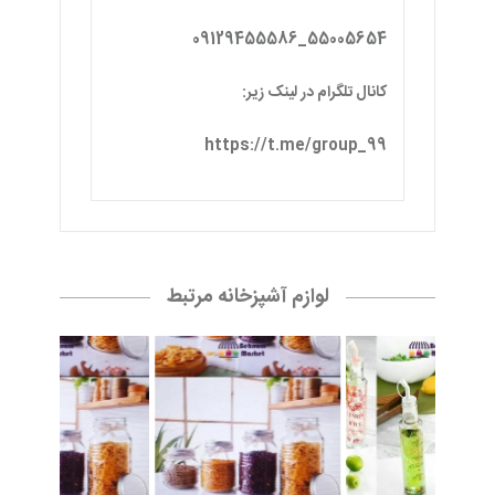
55005654_09129455586
کانال تلگرام در لینک زیر:
https://t.me/group_99
لوازم آشپزخانه مرتبط