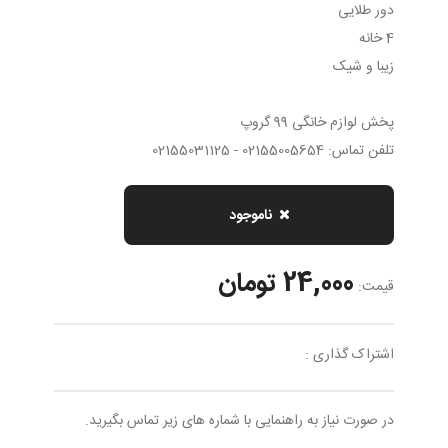
دور طلايى
4 خانه
زیبا و شیک
پخش لوازم خانگی 99 گروپ
تلفن تماس: 02155005654 - 02155031125
ناموجود
24,000 تومان
قیمت:
اشتراک گذاری :
در صورت نیاز به راهنمایی با شماره های زیر تماس بگیرید.