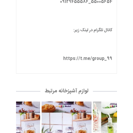
55005654_09129455586
کانال تلگرام در لینک زیر:
https://t.me/group_99
لوازم آشپزخانه مرتبط