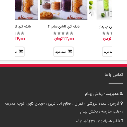
آبلیموخوری چاپدار
بانکه گرد الشن سایز 4
بانکه گرد الشن سایز 3
15,200 تومان
23,000 تومان
24,000 تومان
سبد خرید
سبد خرید
سبد خرید
تماس با ما
مدیریت :
پخش بهنام
آدرس :
عمده فروشی : تهران ، صالح اباد غربی ، خیابان کلهر ، کوچه مدرسه
، جنب مدرسه ، پخش بهنام
تلفن همراه :
09305942727