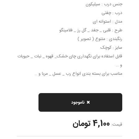
جنس درب : سیلیکون
درب : چفتی
مدل : استوانه ای
طرح : قلبی _ جغد _ گل رز _ فلامینگو
رنگبندی : متنوع ( تصویر )
سایز : کوچک
قابل استفاده برای نگهداری چای خشک_ قهوه _ نبات _ حبوبات
و …
مناسب برای بسته بندی انواع رب _ عسل _ مربا و …
ناموجود
4,100 تومان
قیمت: