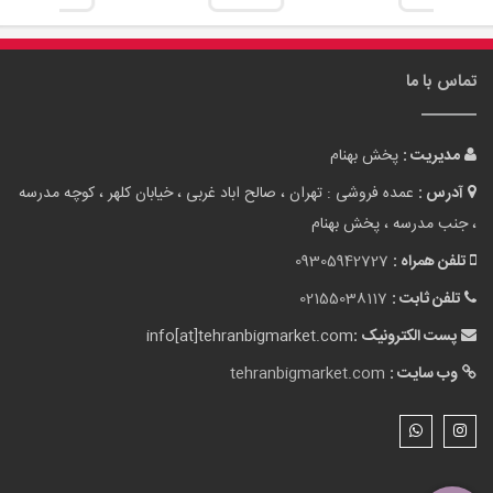
تماس با ما
مدیریت :
پخش بهنام
آدرس :
عمده فروشی : تهران ، صالح اباد غربی ، خیابان کلهر ، کوچه مدرسه
، جنب مدرسه ، پخش بهنام
تلفن همراه :
09305942727
تلفن ثابت :
02155038117
پست الکترونیک :
info[at]tehranbigmarket.com
وب سایت :
tehranbigmarket.com