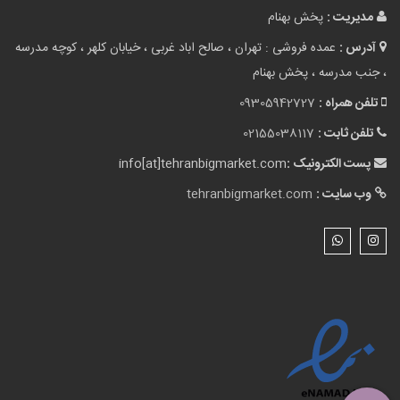
مدیریت :
پخش بهنام
آدرس :
عمده فروشی : تهران ، صالح اباد غربی ، خیابان کلهر ، کوچه مدرسه
، جنب مدرسه ، پخش بهنام
تلفن همراه :
09305942727
تلفن ثابت :
02155038117
پست الکترونیک :
info[at]tehranbigmarket.com
وب سایت :
tehranbigmarket.com