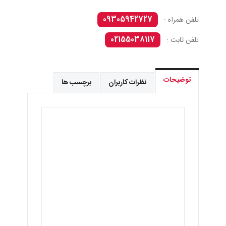
09305942727
تلفن همراه :
02155038117
تلفن ثابت :
توضیحات
نظرات کاربران
برچسب ها