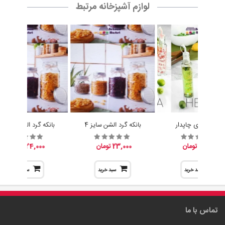
آبلیموخوری چاپدار
بانکه گرد الشن سایز 4
بانکه گرد الشن سایز 3
15,200 تومان
23,000 تومان
24,000 تومان
سبد خرید
سبد خرید
سبد خرید
تماس با ما
مدیریت :
پخش بهنام
آدرس :
عمده فروشی : تهران ، صالح اباد غربی ، خیابان کلهر ، کوچه مدرسه
، جنب مدرسه ، پخش بهنام
تلفن همراه :
09305942727
تلفن ثابت :
02155038117