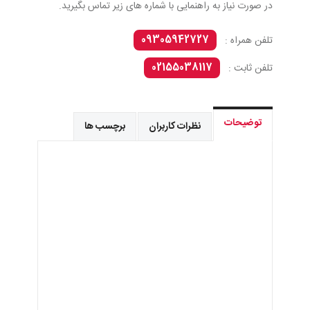
در صورت نیاز به راهنمایی با شماره های زیر تماس بگیرید.
09305942727
تلفن همراه :
02155038117
تلفن ثابت :
توضیحات
نظرات کاربران
برچسب ها
فروش نمک فقط به صورت عمده
تک فروشی نداریم.