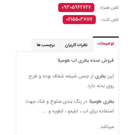
09305942727
تلفن همراه :
02155038117
تلفن ثابت :
توضیحات
نظرات کاربران
برچسب ها
فروش عمده بطری اب هومیلا
این
بطری
از جنس شیشه شفاف بوده و طرح
روی بدنه دارد.
بطری
هومیلا
در رنگ بندی متنوع و شاد جهت
استفاده برای اب ، ابلیمو ، ابغوره و ...
میباشد .