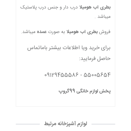
بطری
اب
هومیلا
درب دار و جنس درب پلاستیک
میباشد .
فروش
بطری
اب
هومیلا
به صورت
عمده
میباشد.
برای خرید ویا اطلاعات بیشتر باماتماس
حاصل فرمایید:
55005654 - 09129455586
پخش لوازم خانگی 99گروپ
لوازم آشپزخانه مرتبط