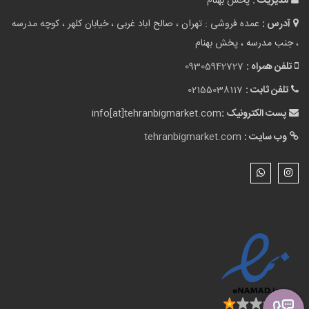
مدیریت :
پخش بهنام
آدرس :
عمده فروشی : تهران ، صالح اباد غربی ، خیابان کلهر ، کوچه مدرسه
، جنب مدرسه ، پخش بهنام
تلفن همراه :
09305942727
تلفن ثابت :
02155038117
پست الکترونیک :
info[at]tehranbigmarket.com
وب سایت :
tehranbigmarket.com