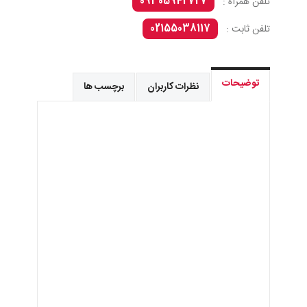
09305942727
تلفن همراه :
02155038117
تلفن ثابت :
توضیحات
نظرات کاربران
برچسب ها