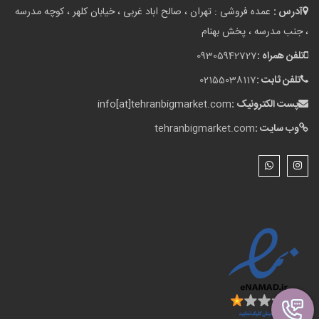
آدرس :
عمده فروشی : تهران ، صالح اباد غربی ، خیابان کلهر ، کوچه مدرسه
، جنب مدرسه ، پخش بهنام
تلفن همراه :
09305942727
تلفن ثابت :
02155038117
پست الکترونیک :
info[at]tehranbigmarket.com
وب سایت :
tehranbigmarket.com