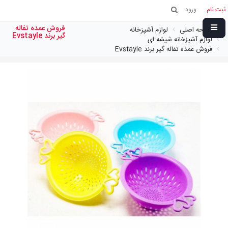
ثبت نام
ورود
فروش عمده تفاله
صفحه اصلی
لوازم آشپزخانه
گير برند Evstayle
لوازم آشپزخانه شیشه ای
فروش عمده تفاله گير برند Evstayle