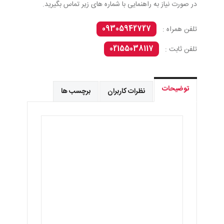
در صورت نیاز به راهنمایی با شماره های زیر تماس بگیرید.
09305942727
تلفن همراه :
02155038117
تلفن ثابت :
توضیحات
نظرات کاربران
برچسب ها
فروش کالا فقط به صورت عمده میباشد .
تک فروشی نداریم.