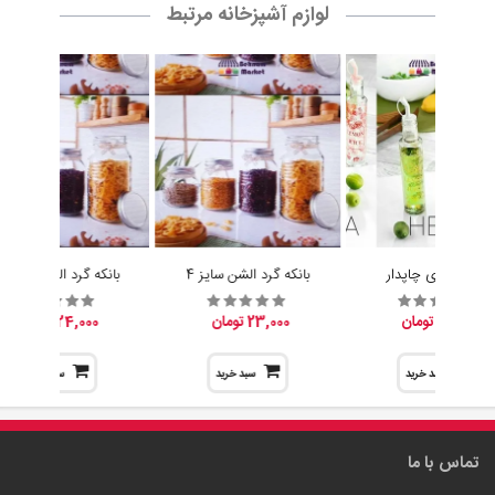
آبلیموخوری چاپدار
بانکه گرد الشن سایز 4
بانکه گرد الشن سایز 3
15,200 تومان
23,000 تومان
24,000 تومان
سبد خرید
سبد خرید
سبد خرید
تماس با ما
مدیریت :
پخش بهنام
آدرس :
عمده فروشی : تهران ، صالح اباد غربی ، خیابان کلهر ، کوچه مدرسه
، جنب مدرسه ، پخش بهنام
تلفن همراه :
09305942727