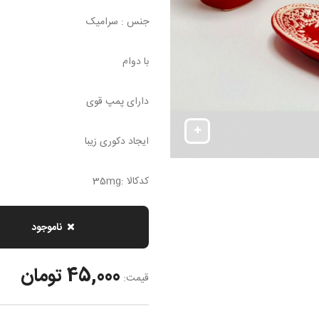
جنس : سرامیک
با دوام
دارای پمپ قوی
ایجاد دکوری زیبا
کدکالا :35mg
ناموجود
45,000 تومان
قیمت: