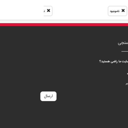
ه
ر
ارسال