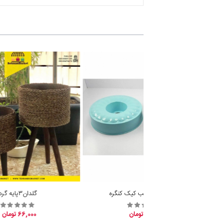
فروش عمده قالب کیک کنگره
گلدان٣پايه گرد
31,800 تومان
66,000 تومان
ناموجود
ناموجود
تماس با ما
مدیریت :
پخش بهنام