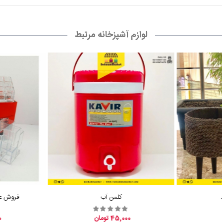
کلمن آب
فروش عم
45,000 تومان
0
ناموجود
نقشه سایت
نظر 
آیا از
لوازم آشپزخانه