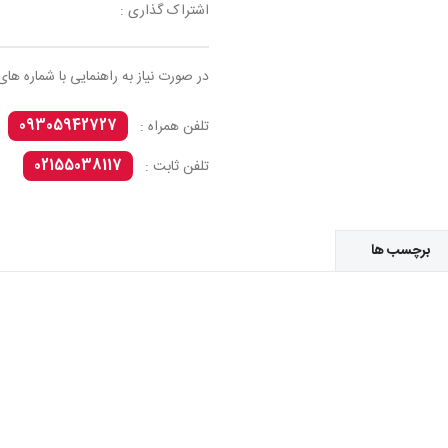
اشتراک گذاری :
در صورت نیاز به راهنمایی با شماره های
09305942727
تلفن همراه :
02155038117
تلفن ثابت :
برچسب ها