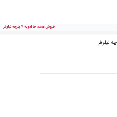
فروش عمده جا ادويه ٧ پارچه نيلوفر