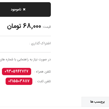
ناموجود
68,000 تومان
قیمت:
اشتراک گذاری :
در صورت نیاز به راهنمایی با شماره های
09305942727
تلفن همراه :
02155038117
تلفن ثابت :
برچسب ها