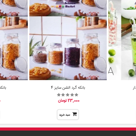
ر
بانکه گرد الشن سایز 4
بانک
23,000 تومان
0
سبد خرید