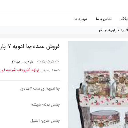
بلاگ
تماس با ما
درباره ما
ه نيلوفر
فروش عمده جا ادويه ٧ پارچه نيلوفر
بازدید : 4251
دسته بندی :
لوازم آشپزخانه شیشه ای
جا ادویه ای ست ۷عددی
جنس بدنه: شیشه
جنس سری: استیل