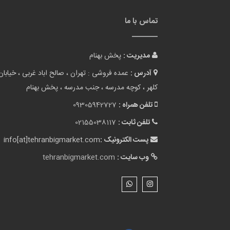
تماس با ما
مدیریت :
پخش بهنام
آدرس :
عمده فروشی : تهران ، صالح اباد غربی ، خیابان
کلهر ، کوچه مدرسه ، جنب مدرسه ، پخش بهنام
تلفن همراه :
09305942727
تلفن ثابت :
02155038117
پست الکترونیک :
info[at]tehranbigmarket.com
وب سایت :
tehranbigmarket.com