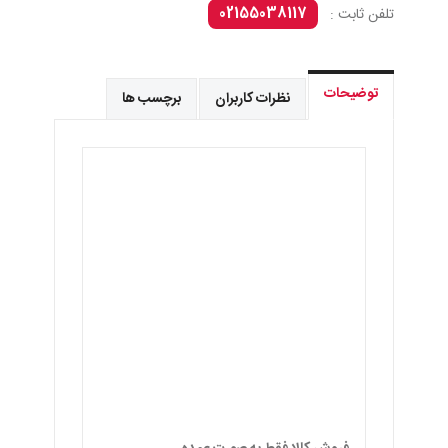
02155038117
تلفن ثابت :
توضیحات
نظرات کاربران
برچسب ها