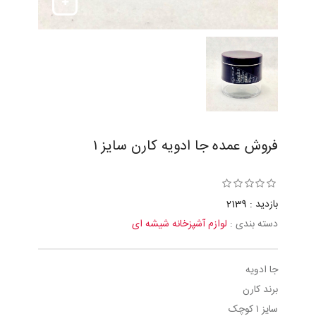
فروش عمده جا ادویه کارن سايز ١
بازدید : 2139
دسته بندی :
لوازم آشپزخانه شیشه ای
جا ادويه
برند کارن
سايز ١ کوچک