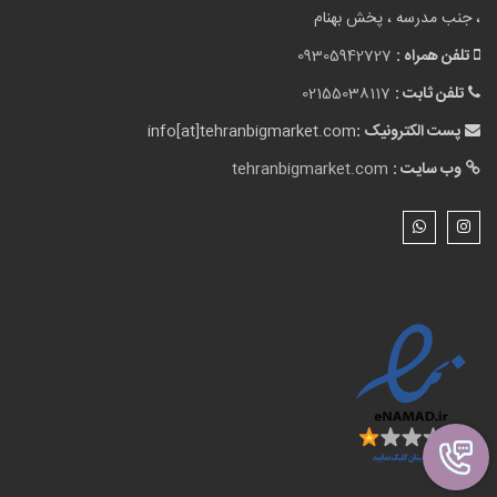
، جنب مدرسه ، پخش بهنام
تلفن همراه :
09305942727
تلفن ثابت :
02155038117
پست الکترونیک :
info[at]tehranbigmarket.com
وب سایت :
tehranbigmarket.com