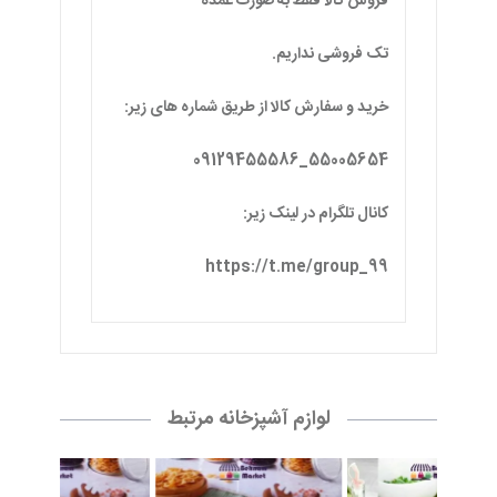
فروش کالا فقط به صورت عمده
تک فروشی نداریم.
خرید و سفارش کالا از طریق شماره های زیر:
55005654_09129455586
کانال تلگرام در لینک زیر:
https://t.me/group_99
لوازم آشپزخانه مرتبط