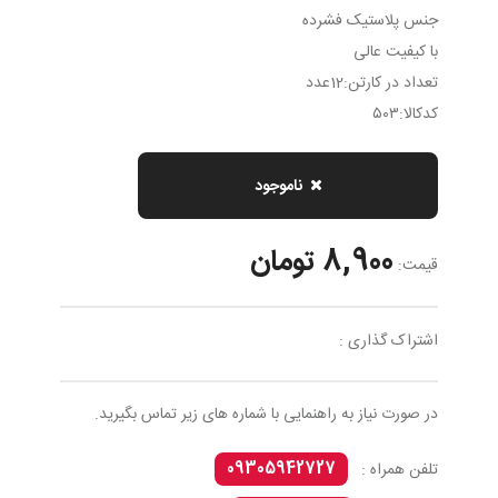
جنس پلاستیک فشرده
با کیفیت عالی
تعداد در کارتن:12عدد
كدکالا:٥٠٣
ناموجود
8,900 تومان
قیمت:
اشتراک گذاری :
در صورت نیاز به راهنمایی با شماره های زیر تماس بگیرید.
09305942727
تلفن همراه :