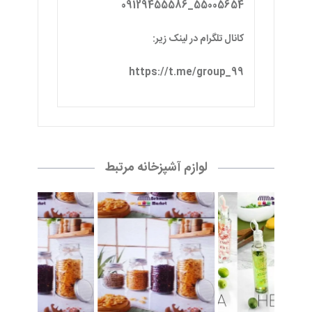
55005654_09129455586
کانال تلگرام در لینک زیر:
https://t.me/group_99
لوازم آشپزخانه مرتبط