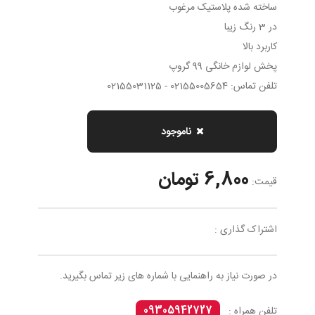
ساخته شده پلاستیک مرغوب
در 3 رنگ زیبا
کاربرد بالا
پخش لوازم خانگی 99 گروپ
تلفن تماس: 02155005654 - 02155031125
ناموجود
6,800 تومان
قیمت:
اشتراک گذاری :
در صورت نیاز به راهنمایی با شماره های زیر تماس بگیرید.
09305942727
تلفن همراه :