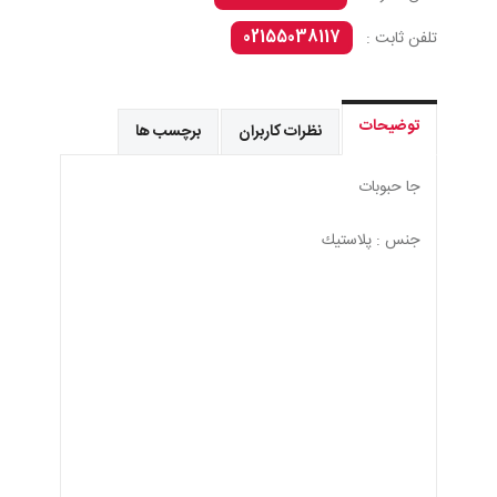
02155038117
تلفن ثابت :
توضیحات
نظرات کاربران
برچسب ها
جا حبوبات
جنس : پلاستيك