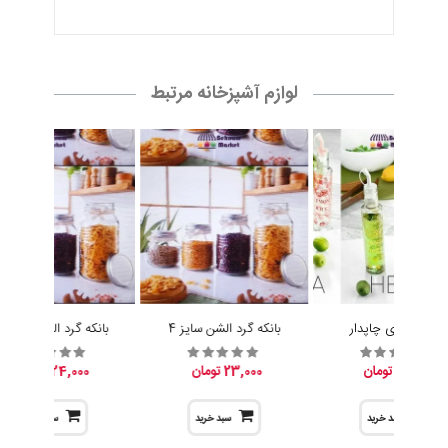
15,200 تومان
23,000 تومان
24,000 تومان
سبد خرید
سبد خرید
سبد خرید
تماس با ما
مدیریت :
پخش بهنام
آدرس :
عمده فروشی : تهران ، صالح اباد غربی ، خیابان کلهر ، کوچه مدرسه
، جنب مدرسه ، پخش بهنام
تلفن همراه :
09305942727
تلفن ثابت :
02155038117
پست الکترونیک :
info[at]tehranbigmarket.com
وب سایت :
tehranbigmarket.com