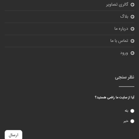
ورود
نظر سنجی
آیا از سایت ما راضی هستید؟
بله
خیر
ارسال
© 2018
tehranbigmarket.com
All Rights Reserved.
طراحی سایت فروشگاهی
و بهینه سازی سایت توسط
شرکت پیشگامان دامنه
فناوری