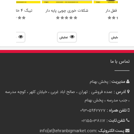
تماس با ما
مدیریت :
پخش بهنام
آدرس :
عمده فروشی : تهران ، صالح اباد غربی ، خیابان کلهر ، کوچه مدرسه
، جنب مدرسه ، پخش بهنام
تلفن همراه :
09305942727
تلفن ثابت :
02155038117
پست الکترونیک :
info[at]tehranbigmarket.com
وب سایت :
tehranbigmarket.com