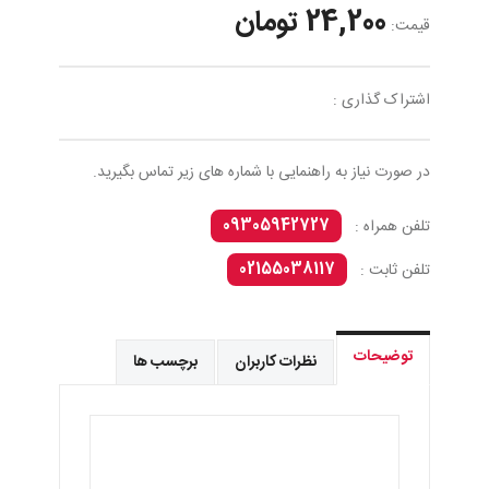
24,200 تومان
قیمت:
اشتراک گذاری :
در صورت نیاز به راهنمایی با شماره های زیر تماس بگیرید.
09305942727
تلفن همراه :
02155038117
تلفن ثابت :
توضیحات
نظرات کاربران
برچسب ها