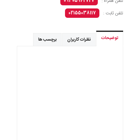
09305942727
تلفن همراه :
02155038117
تلفن ثابت :
توضیحات
نظرات کاربران
برچسب ها