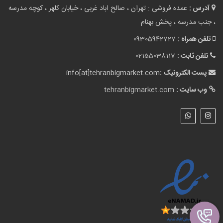
آدرس :
عمده فروشی : تهران ، صالح اباد غربی ، خیابان کلهر ، کوچه مدرسه
، جنب مدرسه ، پخش بهنام
تلفن همراه :
09305942727
تلفن ثابت :
02155038117
پست الکترونیک :
info[at]tehranbigmarket.com
وب سایت :
tehranbigmarket.com