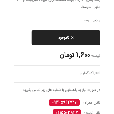
رنگ بندی : دارد ، جهت استفاده برای میوه ، سبزیجات و ... ،
سایز : متوسط
کدکالا : 37
ناموجود
1,600 تومان
قیمت:
اشتراک گذاری :
در صورت نیاز به راهنمایی با شماره های زیر تماس بگیرید.
09305942727
تلفن همراه :
02155038117
تلفن ثابت :