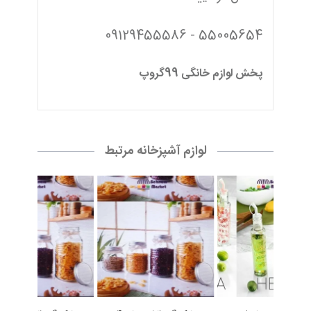
55005654 - 09129455586
پخش لوازم خانگی 99گروپ
لوازم آشپزخانه مرتبط