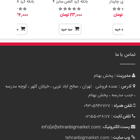
آبلیموخوری چاپدار
بانکه گرد الشن سایز 4
بانکه گرد الشن سایز 3
15,200 تومان
23,000 تومان
24,000 تومان
سبد خرید
سبد خرید
سبد خرید
تماس با ما
مدیریت :
پخش بهنام
آدرس :
عمده فروشی : تهران ، صالح اباد غربی ، خیابان کلهر ، کوچه مدرسه
، جنب مدرسه ، پخش بهنام
تلفن همراه :
09305942727
تلفن ثابت :
02155038117
پست الکترونیک :
info[at]tehranbigmarket.com
وب سایت :
tehranbigmarket.com