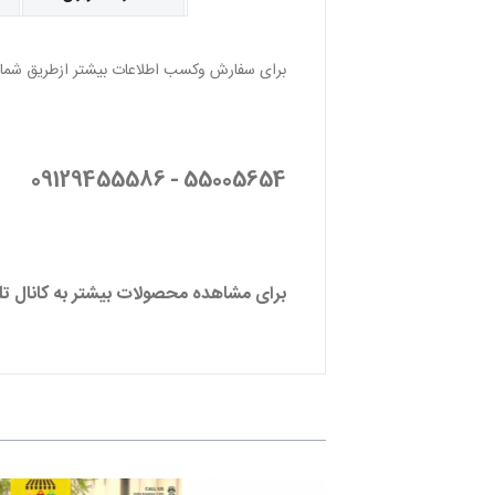
برای سفارش وکسب اطلاعات بیشتر ازطریق شماره 
55005654 - 09129455586
برای مشاهده محصولات بیشتر به کانال تلگ