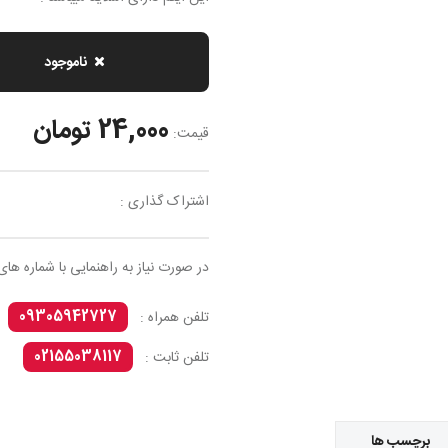
ناموجود
24,000 تومان
قیمت:
اشتراک گذاری :
در صورت نیاز به راهنمایی با شماره های
09305942727
تلفن همراه :
02155038117
تلفن ثابت :
برچسب ها