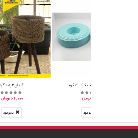
فروش عمده قالب کیک کنگره
گلدان٣پايه گرد
31,800 تومان
66,000 تومان
ناموجود
ناموجود