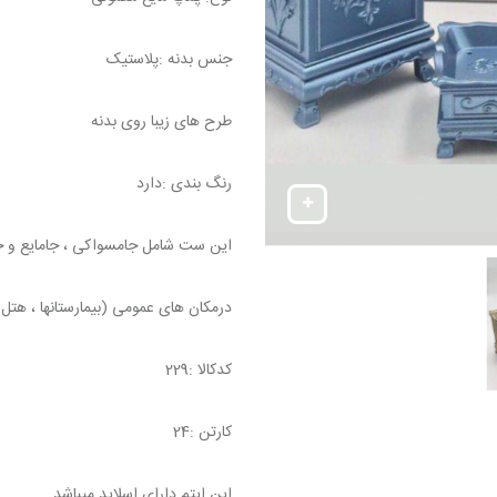
جنس بدنه :پلاستیک
طرح های زیبا روی بدنه
رنگ بندی :دارد
این ست شامل جامسواکی ، جامایع و ج
درمکان های عمومی (بیمارستانها ، هتل ه
کدکالا :229
کارتن :24
این ایتم دارای اسلاید میباشد .