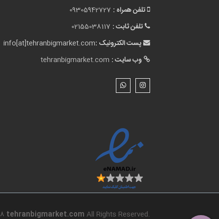
18
tehranbigmarket.com
All Rights Reserved.