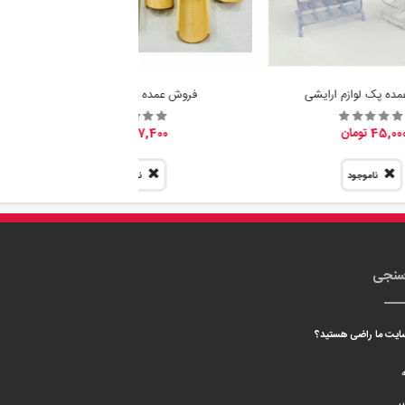
سنجی
 سایت ما راضی هستید؟
ه
ر
ارسال