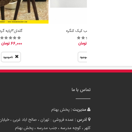
تماس با ما
مدیریت :
پخش بهنام
آدرس :
عمده فروشی : تهران ، صالح اباد غربی ، خیابان
کلهر ، کوچه مدرسه ، جنب مدرسه ، پخش بهنام
تلفن همراه :
09305942727
تلفن ثابت :
02155038117
پست الکترونیک :
info[at]tehranbigmarket.com
وب سایت :
tehranbigmarket.com