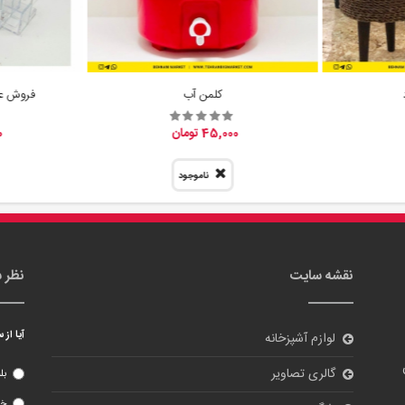
نقشه سایت
نظر 
آیا از
لوازم آشپزخانه
گالری تصاویر
بل
خی
بلاگ
درباره ما
تماس با ما
ورود