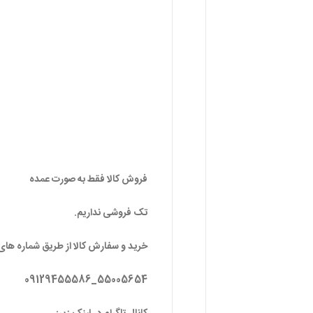
فروش کالا فقط به صورت عمده
تک فروشی نداریم.
خرید و سفارش کالا از طریق شماره های 
55005654_09129455586
کانال تلگرام در لینک زیر:
https://t.me/group_99