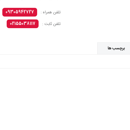
09305942727
تلفن همراه :
02155038117
تلفن ثابت :
برچسب ها