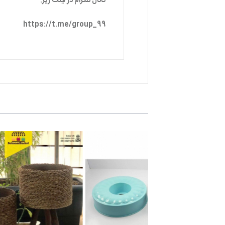
فروش عمده قالب کیک کنگره
گلدان٣پايه گرد
31,800 تومان
66,000 تومان
ناموجود
ناموجود