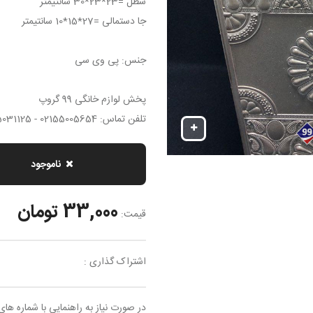
سطل =23*23*30 سانتیمتر
جا دستمالی =27*15*10 سانتیمتر
جنس: پی وی سی
پخش لوازم خانگی 99 گروپ
تلفن تماس: 02155005654 - 02155031125
ناموجود
33,000 تومان
قیمت:
اشتراک گذاری :
در صورت نیاز به راهنمایی با شماره های