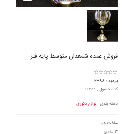
فروش عمده شمعدان متوسط پايه فلز
بازدید : 2388
کد محصول : ١٤-٦٦٤
دسته بندی :
لوازم دکوری
ساخت چین
3 عددی