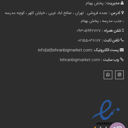
مدیریت :
پخش بهنام
آدرس :
عمده فروشی : تهران ، صالح اباد غربی ، خیابان کلهر ، کوچه مدرسه
، جنب مدرسه ، پخش بهنام
تلفن همراه :
09305942727
تلفن ثابت :
02155038117
پست الکترونیک :
info[at]tehranbigmarket.com
وب سایت :
tehranbigmarket.com