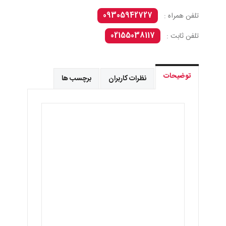
09305942727
تلفن همراه :
02155038117
تلفن ثابت :
توضیحات
نظرات کاربران
برچسب ها