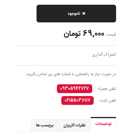
ناموجود
69,000 تومان
قیمت:
اشتراک گذاری :
در صورت نیاز به راهنمایی با شماره های زیر تماس بگیرید.
09305942727
تلفن همراه :
02155038117
تلفن ثابت :
توضیحات
نظرات کاربران
برچسب ها