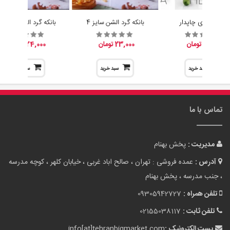
تماس با ما
مدیریت :
پخش بهنام
آدرس :
عمده فروشی : تهران ، صالح اباد غربی ، خیابان کلهر ، کوچه مدرسه
، جنب مدرسه ، پخش بهنام
تلفن همراه :
09305942727
تلفن ثابت :
02155038117
پست الکترونیک :
info[at]tehranbigmarket.com
وب سایت :
tehranbigmarket.com