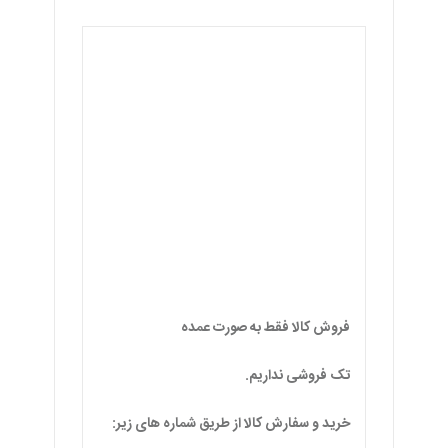
فروش کالا فقط به صورت عمده
تک فروشی نداریم.
خرید و سفارش کالا از طریق شماره های زیر:
55005654_09129455586
کانال تلگرام در لینک زیر:
https://t.me/group_99