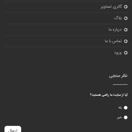
ورود
نظر سنجی
آیا از سایت ما راضی هستید؟
بله
خیر
ارسال
© 2018
tehranbigmarket.com
All Rights Reserved.
طراحی سایت فروشگاهی
و بهینه سازی سایت توسط
شرکت پیشگامان دامنه
فناوری