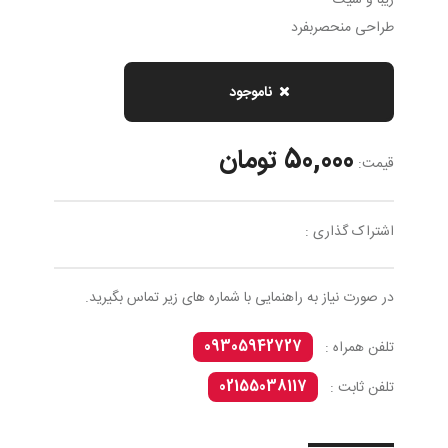
زیبا و شیک
طراحی منحصربفرد
ناموجود
50,000 تومان
قیمت:
اشتراک گذاری :
در صورت نیاز به راهنمایی با شماره های زیر تماس بگیرید.
09305942727
تلفن همراه :
02155038117
تلفن ثابت :