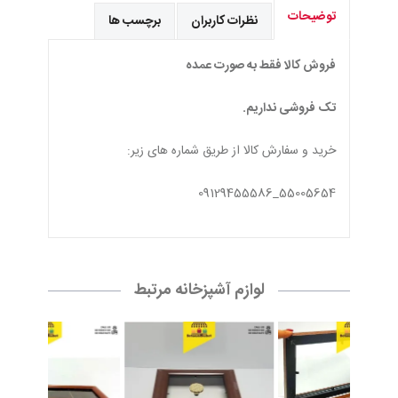
توضیحات
نظرات کاربران
برچسب ها
فروش کالا فقط به صورت عمده
تک فروشی نداریم.
خرید و سفارش کالا از طریق شماره های زیر:
55005654_09129455586
لوازم آشپزخانه مرتبط