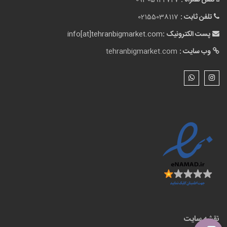
تلفن همراه :
09305942727
تلفن ثابت :
02155038117
پست الکترونیک :
info[at]tehranbigmarket.com
وب سایت :
tehranbigmarket.com
نقشه سایت