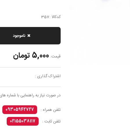
کدکالا :357
ناموجود
5,000 تومان
قیمت:
اشتراک گذاری :
در صورت نیاز به راهنمایی با شماره های
09305942727
تلفن همراه :
02155038117
تلفن ثابت :