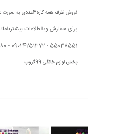
فروش
ظرف
همه
کاره3عددی
به صورت
ع
برای سفارش ویااطلاعات بیشتربامات
55038551 - 09024251372 - 09124542180
پخش لوازم خانگی 99گروپ