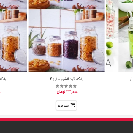
ر
بانکه گرد الشن سایز 4
بانک
23,000 تومان
0
سبد خرید