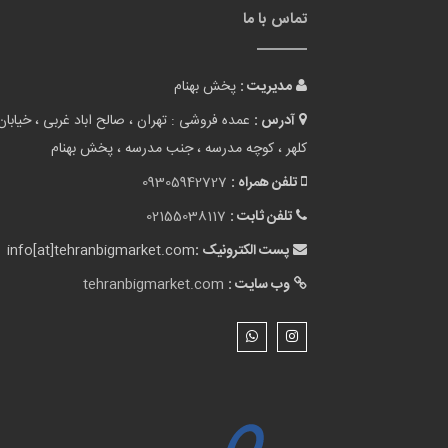
تماس با ما
مدیریت :
پخش بهنام
آدرس :
عمده فروشی : تهران ، صالح اباد غربی ، خیابان
کلهر ، کوچه مدرسه ، جنب مدرسه ، پخش بهنام
تلفن همراه :
09305942727
تلفن ثابت :
02155038117
پست الکترونیک :
info[at]tehranbigmarket.com
وب سایت :
tehranbigmarket.com