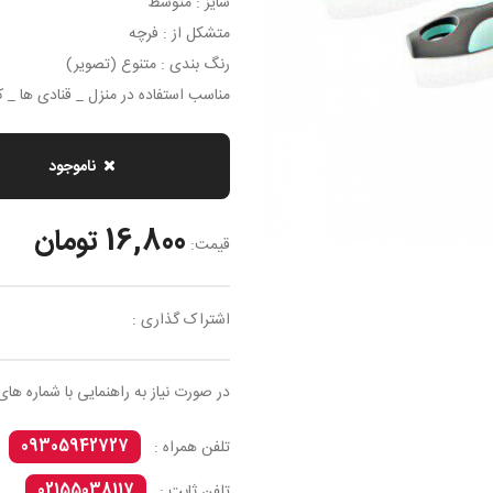
سایز : متوسط
متشکل از : فرچه
رنگ بندی : متنوع (تصویر)
مناسب استفاده در منزل _ قنادی ها _ 
ناموجود
16,800 تومان
قیمت:
اشتراک گذاری :
در صورت نیاز به راهنمایی با شماره های
09305942727
تلفن همراه :
02155038117
تلفن ثابت :