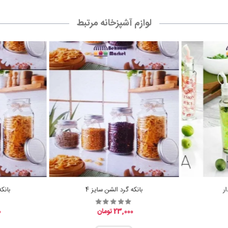
لوازم آشپزخانه مرتبط
ر
بانکه گرد الشن سایز 4
بانک
23,000 تومان
0