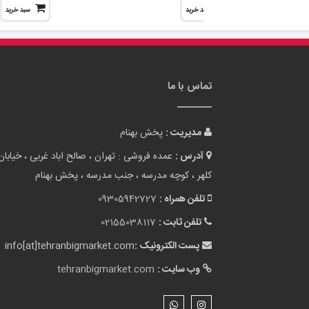
سبد خرید
سبد خرید
تماس با ما
مدیریت :
پخش بهنام
آدرس :
عمده فروشی : تهران ، صالح اباد غربی ، خیابان
کلهر ، کوچه مدرسه ، جنب مدرسه ، پخش بهنام
تلفن همراه :
09305942727
تلفن ثابت :
02155038117
پست الکترونیک :
info[at]tehranbigmarket.com
وب سایت :
tehranbigmarket.com