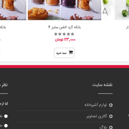
ر
بانکه گرد الشن سایز 4
بانک
23,000 تومان
0
سبد خرید
نقشه سایت
نظر 
آیا از
لوازم آشپزخانه
گالری تصاویر
بل
خی
بلاگ