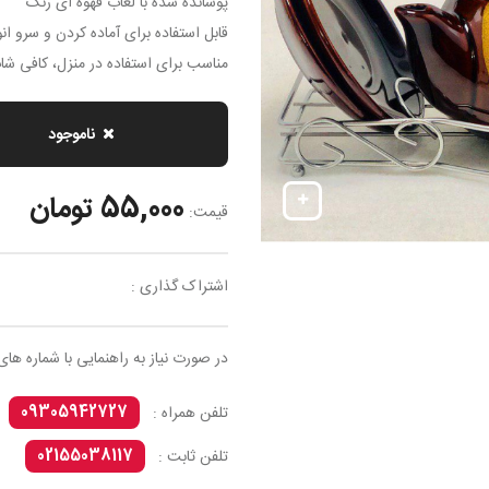
پوشانده شده با لعاب قهوه ای رنگ
قابل استفاده برای آماده کردن و سرو ا
مناسب برای استفاده در منزل، کافی ش
ناموجود
55,000 تومان
قیمت:
اشتراک گذاری :
در صورت نیاز به راهنمایی با شماره های
09305942727
تلفن همراه :
02155038117
تلفن ثابت :