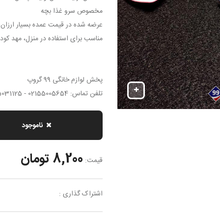
مخصوص سرو غذا بچه
عرضه شده در قیمت عمده بسیار ارزان و 
مناسب برای استفاده در منزل، مهد کود
پخش لوازم خانگی 99 گروپ
تلفن تماس: 02155005654 - 02155031125
ناموجود
8,200 تومان
قیمت:
اشتراک گذاری :