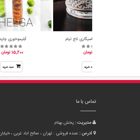
جا شمع وارمر و جاسیگاری تاج تیام
آبلیموخوری چاپدا
19,600 تومان
15,200 تومان
سبد خرید
سبد خرید
تماس با ما
مدیریت :
پخش بهنام
آدرس :
عمده فروشی : تهران ، صالح اباد غربی ، خیابان