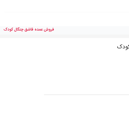
فروش عمده قاشق چنگال كودک
كودک