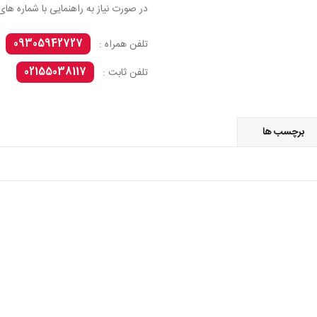
در صورت نیاز به راهنمایی با شماره های
09305942727
تلفن همراه :
02155038117
تلفن ثابت :
برچسب ها