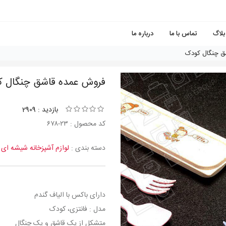
بلاگ
تماس با ما
درباره ما
ق چنگال كودک
فروش عمده قاشق چنگال 
بازدید : 2909
کد محصول : ٢٣-٦٧٨
دسته بندی :
لوازم آشپزخانه شیشه ای
دارای باکس با الیاف گندم
مدل : فانتزی، کودک
متشکل از یک قاشق و یک چنگال