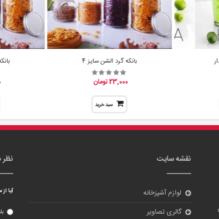
ر
بانکه گرد الشن سایز 4
بانک
23,000 تومان
0
سبد خرید
نقشه سایت
نظر 
آیا از
لوازم آشپزخانه
گالری تصاویر
بل