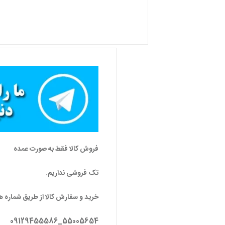
فروش کالا فقط به صورت عمده
تک فروشی نداریم.
خرید و سفارش کالا از طریق شماره ه
55005654_09129455586