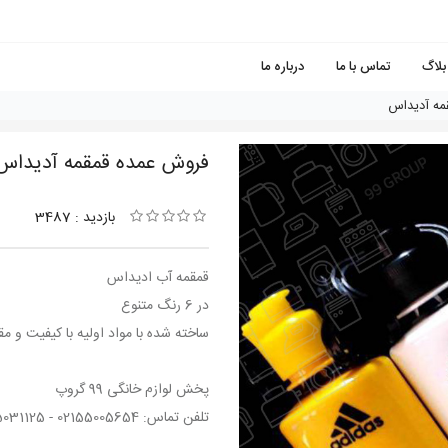
بلاگ
تماس با ما
درباره ما
مه آديداس
فروش عمده قمقمه آديداس
بازدید : 3487
قمقمه آب اديداس
در 6 رنگ متنوع
ساخته شده با مواد اولیه با کیفیت و مق
پخش لوازم خانگی 99 گروپ
تلفن تماس: 02155005654 - 02155031125