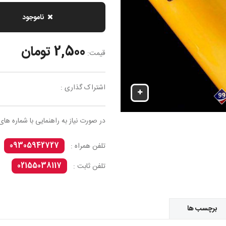
ناموجود
2,500 تومان
قیمت:
اشتراک گذاری :
در صورت نیاز به راهنمایی با شماره های
09305942727
تلفن همراه :
02155038117
تلفن ثابت :
برچسب ها