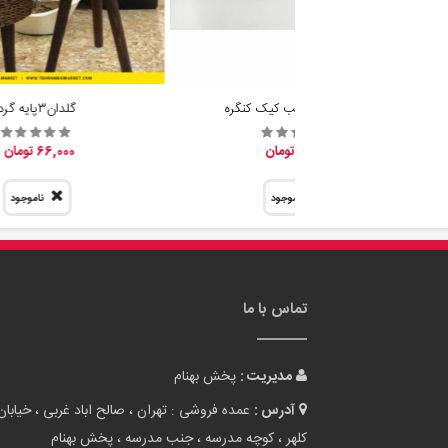
فروش عمده قالب کیک کنگره
گلدان٣پايه گرد
31,800 تومان
66,000 تومان
ناموجود
ناموجود
تماس با ما
مدیریت :
پخش بهنام
آدرس :
عمده فروشی : تهران ، صالح اباد غربی ، خیابان
کلهر ، کوچه مدرسه ، جنب مدرسه ، پخش بهنام