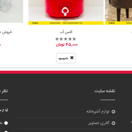
کلمن آب
فروش عم
45,000 تومان
0
ناموجود
نقشه سایت
نظر 
آیا از
لوازم آشپزخانه
گالری تصاویر
بل