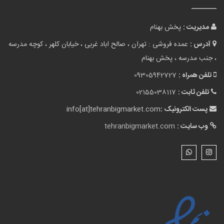
مدیریت :
پخش بهنام
آدرس :
عمده فروشی : تهران ، صالح اباد غربی ، خیابان کلهر ، کوچه مدرسه
، جنب مدرسه ، پخش بهنام
تلفن همراه :
09305942727
تلفن ثابت :
02155038117
پست الکترونیک :
info[at]tehranbigmarket.com
وب سایت :
tehranbigmarket.com