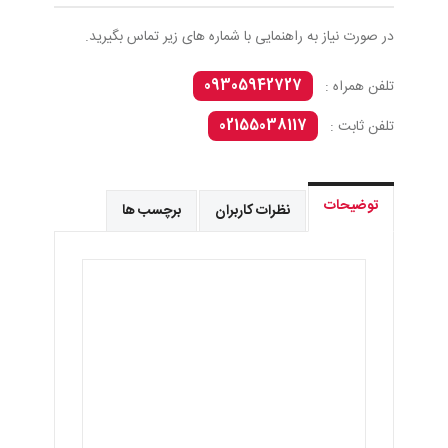
در صورت نیاز به راهنمایی با شماره های زیر تماس بگیرید.
09305942727
تلفن همراه :
02155038117
تلفن ثابت :
توضیحات
نظرات کاربران
برچسب ها