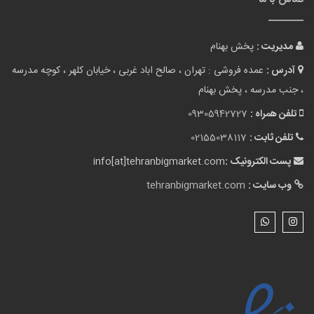
مدیریت :
پخش بهنام
آدرس :
عمده فروشی : تهران ، صالح اباد غربی ، خیابان کلهر ، کوچه مدرسه
، جنب مدرسه ، پخش بهنام
تلفن همراه :
09305942727
تلفن ثابت :
02155038117
پست الکترونیک :
info[at]tehranbigmarket.com
وب سایت :
tehranbigmarket.com