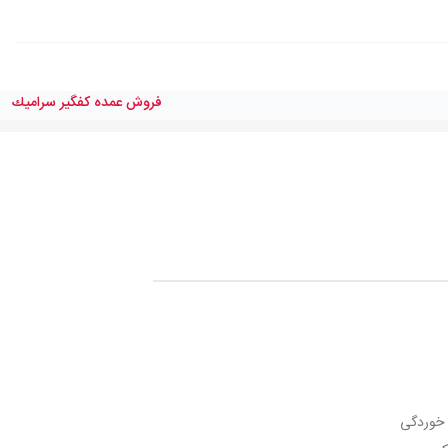
فروش عمده كفگير سراميك
گ خوردگی