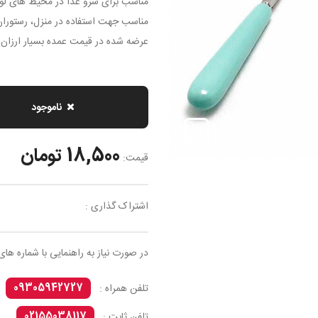
مناسب برای سرو غذا در محیط های ل
مناسب جهت استفاده در منزل، رستوران
عرضه شده در قیمت عمده بسیار ارزان و 
ناموجود
18,500 تومان
قیمت:
اشتراک گذاری :
در صورت نیاز به راهنمایی با شماره های
09305942727
تلفن همراه :
02155038117
تلفن ثابت :