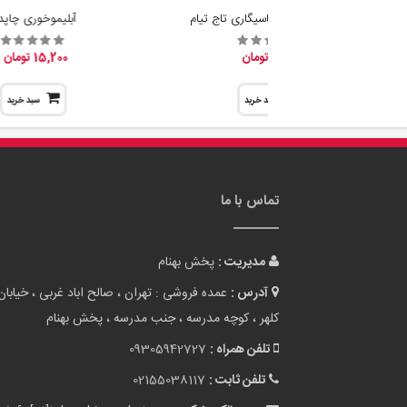
مدیریت :
پخش بهنام
آدرس :
عمده فروشی : تهران ، صالح اباد غربی ، خیابان
کلهر ، کوچه مدرسه ، جنب مدرسه ، پخش بهنام
تلفن همراه :
09305942727
تلفن ثابت :
02155038117
پست الکترونیک :
info[at]tehranbigmarket.com
وب سایت :
tehranbigmarket.com