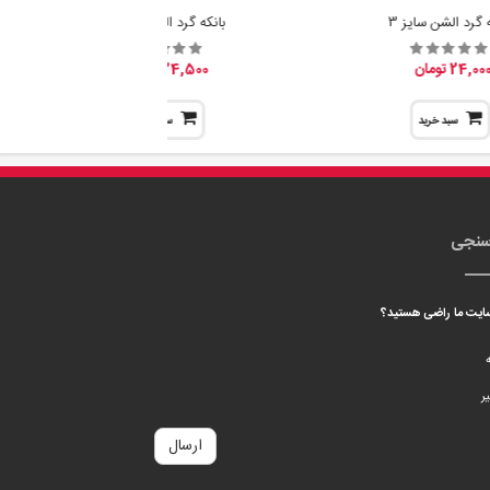
 سایت ما راضی هستید؟
ه
ر
ارسال