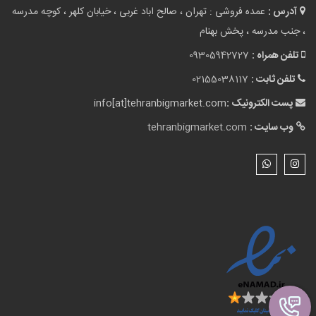
آدرس :
عمده فروشی : تهران ، صالح اباد غربی ، خیابان کلهر ، کوچه مدرسه
، جنب مدرسه ، پخش بهنام
تلفن همراه :
09305942727
تلفن ثابت :
02155038117
پست الکترونیک :
info[at]tehranbigmarket.com
وب سایت :
tehranbigmarket.com