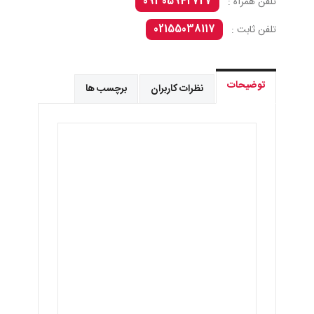
09305942727
تلفن همراه :
02155038117
تلفن ثابت :
توضیحات
نظرات کاربران
برچسب ها