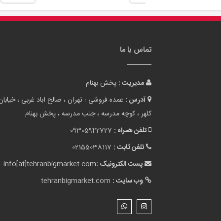
تماس با ما
مدیریت :
پخش بهنام
آدرس :
عمده فروشی : تهران ، صالح اباد غربی ، خیابان
کلهر ، کوچه مدرسه ، جنب مدرسه ، پخش بهنام
تلفن همراه :
09305942727
تلفن ثابت :
02155038117
پست الکترونیک :
info[at]tehranbigmarket.com
وب سایت :
tehranbigmarket.com