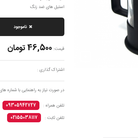
استیل های ضد زنگ
ناموجود
46,500 تومان
قیمت:
اشتراک گذاری :
در صورت نیاز به راهنمایی با شماره های
09305942727
تلفن همراه :
02155038117
تلفن ثابت :