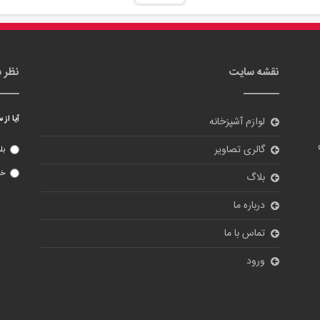
نقشه سایت
نظر 
آیا از
لوازم آشپزخانه
گالری تصاویر
بل
خی
بلاگ
درباره ما
تماس با ما
ورود