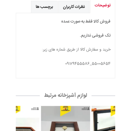
توضیحات
نظرات کاربران
برچسب ها
فروش کالا فقط به صورت عمده
تک فروشی نداریم.
خرید و سفارش کالا از طریق شماره های زیر:
55005654_09129455586
لوازم آشپزخانه مرتبط