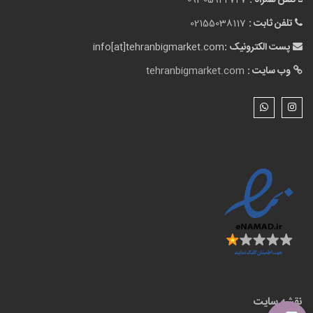
تلفن همراه :
09305942727
تلفن ثابت :
02155038117
پست الکترونیک :
info[at]tehranbigmarket.com
وب سایت :
tehranbigmarket.com
نقشه سایت