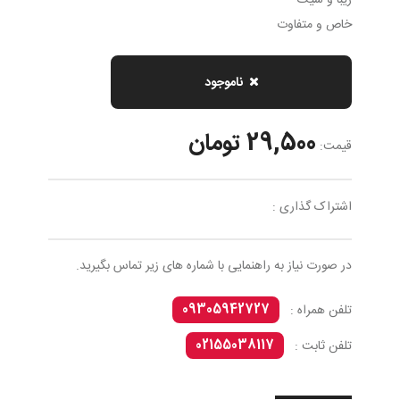
زیبا و شیک
خاص و متفاوت
ناموجود
29,500 تومان
قیمت:
اشتراک گذاری :
در صورت نیاز به راهنمایی با شماره های زیر تماس بگیرید.
09305942727
تلفن همراه :
02155038117
تلفن ثابت :