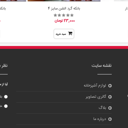
نقشه سایت
نظر 
آیا از
لوازم آشپزخانه
گالری تصاویر
بل
خی
بلاگ
درباره ما
تماس با ما
ورود