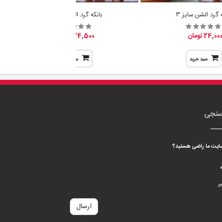
سنجی
 سایت ما راضی هستید؟
ه
ر
ارسال