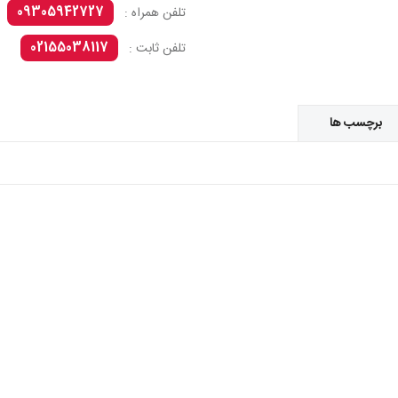
09305942727
تلفن همراه :
02155038117
تلفن ثابت :
برچسب ها