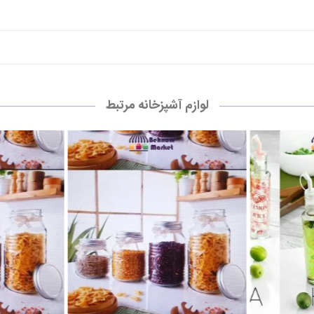
ر
بانکه گرد الشن سایز 4
بانک
23,000 تومان
0
سبد خرید