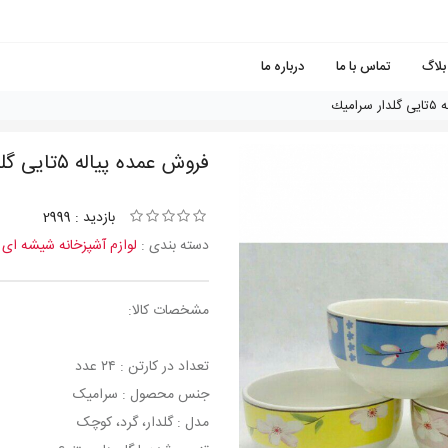
بلاگ
تماس با ما
درباره ما
اميك
فروش عمده پياله ٥تايی گلدار سراميك
بازدید : 2999
دسته بندی :
لوازم آشپزخانه شیشه ای
مشخصات کالا:
تعداد در کارتن : ۲۴ عدد
جنس محصول : سرامیک
مدل : گلدار، گرد، کوچک