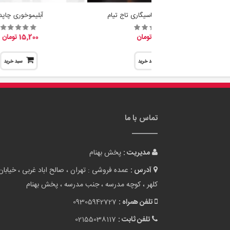
تماس با ما
مدیریت :
پخش بهنام
آدرس :
عمده فروشی : تهران ، صالح اباد غربی ، خیابان
کلهر ، کوچه مدرسه ، جنب مدرسه ، پخش بهنام
تلفن همراه :
09305942727
تلفن ثابت :
02155038117
پست الکترونیک :
info[at]tehranbigmarket.com
وب سایت :
tehranbigmarket.com