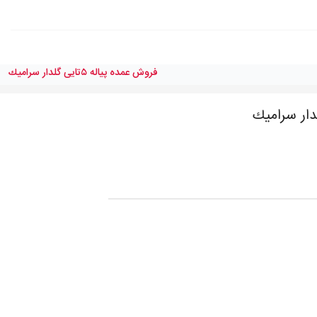
فروش عمده پياله ٥تايی گلدار سراميك