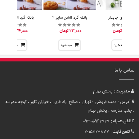
آبلیموخوری چاپدار
بانکه گرد الشن سایز 4
بانکه گرد الشن سایز 3
15,200 تومان
23,000 تومان
24,000 تومان
سبد خرید
سبد خرید
سبد خرید
تماس با ما
مدیریت :
پخش بهنام
آدرس :
عمده فروشی : تهران ، صالح اباد غربی ، خیابان کلهر ، کوچه مدرسه
، جنب مدرسه ، پخش بهنام
تلفن همراه :
09305942727
تلفن ثابت :
02155038117