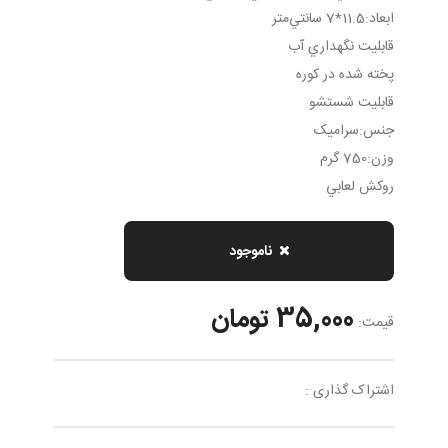
ابعاد:11.5*7 سانتي‌متر
قابليت نگهداري آب
پخته شده در کوره
قابليت شستشو
جنس:سراميک
وزن:750 گرم
روکش لعابي
ناموجود
35,000 تومان
قیمت:
اشتراک گذاری :