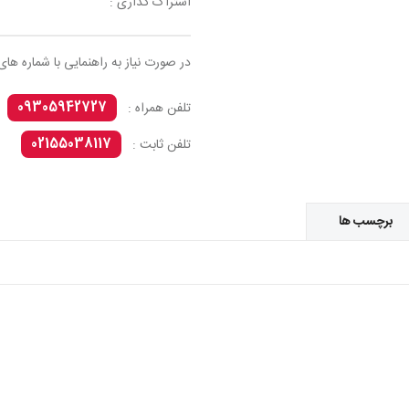
اشتراک گذاری :
در صورت نیاز به راهنمایی با شماره های
09305942727
تلفن همراه :
02155038117
تلفن ثابت :
برچسب ها