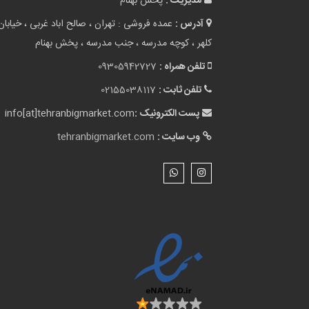
مدیریت :
پخش بهنام
آدرس :
عمده فروشی : تهران ، صالح اباد غربی ، خیابان
کلهر ، کوچه مدرسه ، جنب مدرسه ، پخش بهنام
تلفن همراه :
09305942727
تلفن ثابت :
02155038117
پست الکترونیک :
info[at]tehranbigmarket.com
وب سایت :
tehranbigmarket.com