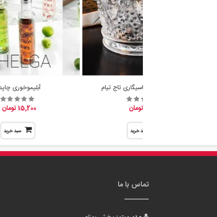
جا شمع وارمر و جاسیگاری تاج تیام
آبلیموخوری چاپدا
19,600 تومان
15,200 تومان
سبد خرید
سبد خرید
تماس با ما