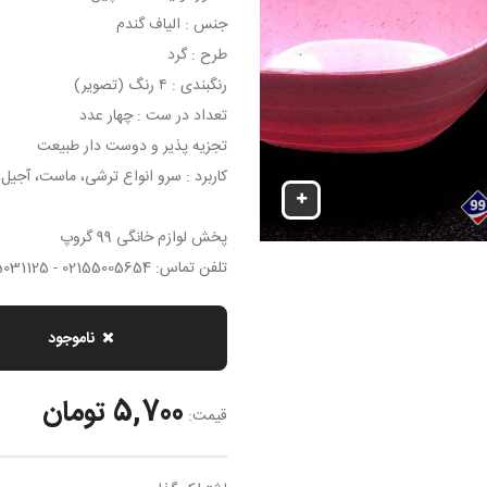
جنس : الیاف گندم
طرح : گرد
رنگبندی : ۴ رنگ (تصویر)
تعداد در ست : چهار عدد
تجزیه پذیر و دوست دار طبیعت
کاربرد : سرو انواع ترشی، ماست، آجیل
پخش لوازم خانگی 99 گروپ
تلفن تماس: 02155005654 - 02155031125
ناموجود
5,700 تومان
قیمت: