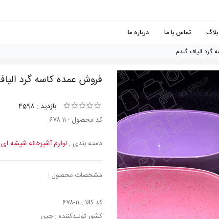
بلاگ
تماس با ما
درباره ما
 گرد الياف گندم
فروش عمده کاسه گرد الياف
بازدید : 4598
کد محصول : ١١-٦٧٨
دسته بندی :
لوازم آشپزخانه شیشه ای
مشخصات محصول :
کد کالا : ١١-٦٧٨
کشور تولیدکننده : چین