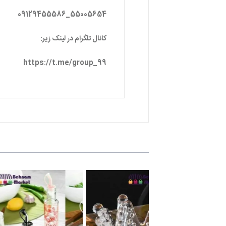
55005654_09129455586
کانال تلگرام در لینک زیر:
https://t.me/group_99