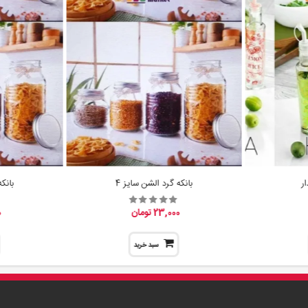
ر
بانکه گرد الشن سایز 4
بانک
23,000 تومان
0
سبد خرید