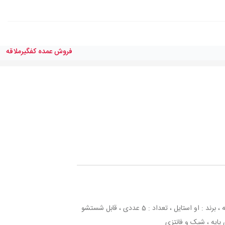
فروش عمده کفگیرملاقه
مشخصات : نام محصول : کفگیر و ملاقه ، برند : او استایل ، تعداد : 5 عددی ، قابل شستشو
پایه ، شیک و فانتزی