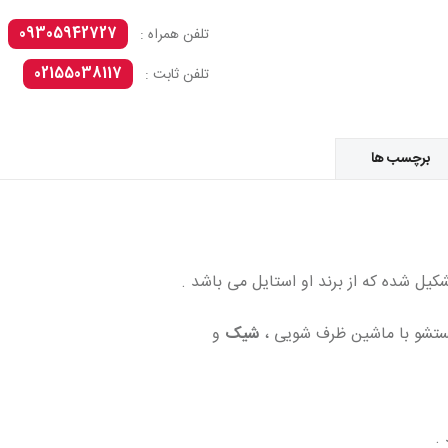
09305942727
تلفن همراه :
02155038117
تلفن ثابت :
برچسب ها
یل شده که از برند او استایل می باشد .
ستشو با ماشین ظرف شویی ،
شیک
و
.