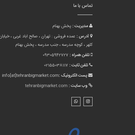
تماس با ما
مدیریت :
پخش بهنام
آدرس :
عمده فروشی : تهران ، صالح اباد غربی ، خیابان
کلهر ، کوچه مدرسه ، جنب مدرسه ، پخش بهنام
تلفن همراه :
09305942727
تلفن ثابت :
02155038117
پست الکترونیک :
info[at]tehranbigmarket.com
وب سایت :
tehranbigmarket.com