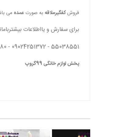
فروش
کفگیرملاقه
به صورت
عمده
می باش
برای سفارش و یااطلاعات بیشترباما
55038551 - 09024251372 - 09124542180
پخش لوازم خانگی 99گروپ