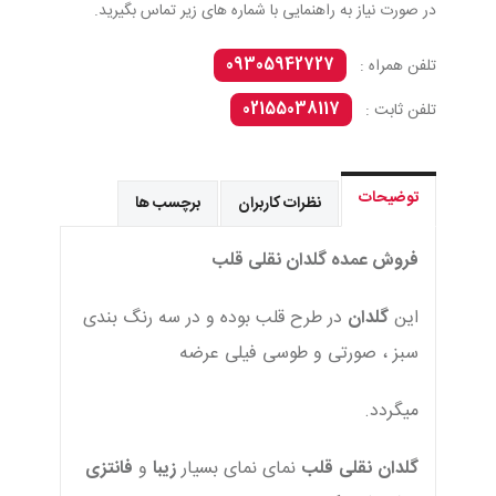
در صورت نیاز به راهنمایی با شماره های زیر تماس بگیرید.
09305942727
تلفن همراه :
02155038117
تلفن ثابت :
توضیحات
نظرات کاربران
برچسب ها
فروش عمده گلدان نقلی قلب
این
گلدان
در طرح قلب بوده و در سه رنگ بندی
سبز ، صورتی و طوسی فیلی عرضه
میگردد.
گلدان
نقلی
قلب
نمای نمای بسیار
زیبا
و
فانتزی