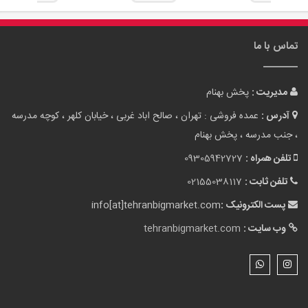
تماس با ما
مدیریت :
پخش بهنام
آدرس :
عمده فروشی : تهران ، صالح اباد غربی ، خیابان کلهر ، کوچه مدرسه
، جنب مدرسه ، پخش بهنام
تلفن همراه :
09305942727
تلفن ثابت :
02155038117
پست الکترونیک :
info[at]tehranbigmarket.com
وب سایت :
tehranbigmarket.com