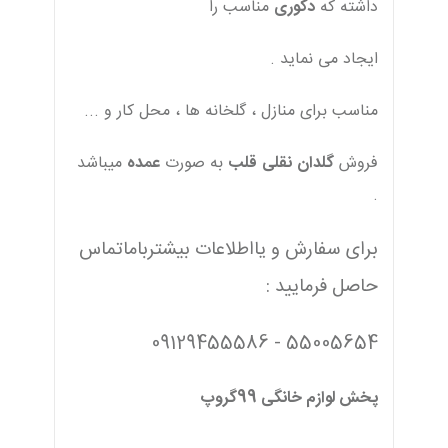
داشته که
دکوری
مناسب را
ایجاد می نماید .
مناسب برای منازل ، گلخانه ها ، محل کار و ...
فروش
گلدان
نقلی
قلب
به صورت
عمده
میباشد
.
برای سفارش و یااطلاعات بیشترباماتماس
حاصل فرمایید :
55005654 - 09129455586
پخش لوازم خانگی 99گروپ