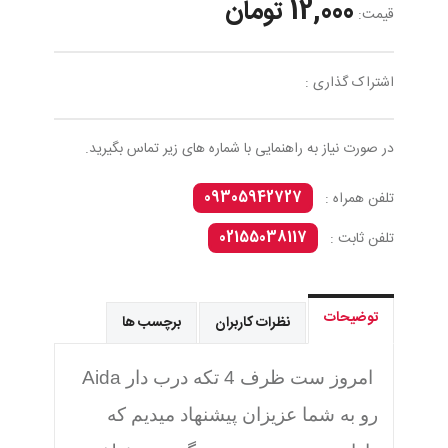
12,000 تومان
قیمت:
اشتراک گذاری :
در صورت نیاز به راهنمایی با شماره های زیر تماس بگیرید.
09305942727
تلفن همراه :
02155038117
تلفن ثابت :
توضیحات
نظرات کاربران
برچسب ها
امروز ست ظرف 4 تکه درب دار Aida
رو به شما عزیزان پیشنهاد میدیم که