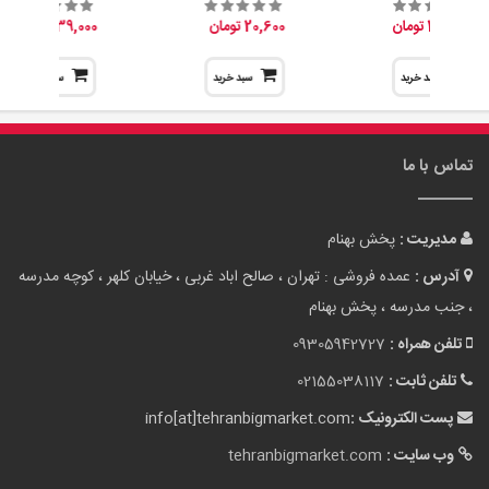
264,000 تومان
20,600 تومان
39,000 تومان
سبد خرید
سبد خرید
سبد خرید
تماس با ما
مدیریت :
پخش بهنام
آدرس :
عمده فروشی : تهران ، صالح اباد غربی ، خیابان کلهر ، کوچه مدرسه
، جنب مدرسه ، پخش بهنام
تلفن همراه :
09305942727
تلفن ثابت :
02155038117
پست الکترونیک :
info[at]tehranbigmarket.com
وب سایت :
tehranbigmarket.com