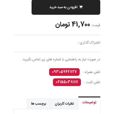
افزودن به سبد خرید
41,700 تومان
قیمت:
اشتراک گذاری :
در صورت نیاز به راهنمایی با شماره های زیر تماس بگیرید.
09305942727
تلفن همراه :
02155038117
تلفن ثابت :
توضیحات
نظرات کاربران
برچسب ها