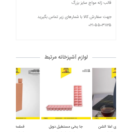
قالب ژله مواج سایز بزرگ
جهت سفارش كالا با شمارهاى زير تماس بگیرید
۰۲۱-۵۵۰۳۱۱۲۵
لوازم آشپزخانه مرتبط
1لیتری اعلا الشن
جا یخی مستطیل دوبل
قمقمه کتابی